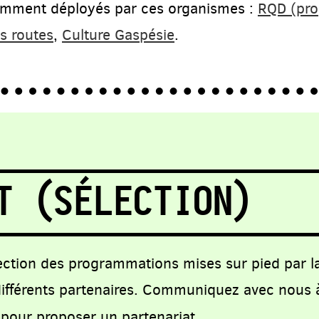
emment déployés par ces organismes :
RQD (pr
s routes
,
Culture Gaspésie
.
T (SÉLECTION)
lection des programmations mises sur pied par l
 différents partenaires. Communiquez avec nous 
pour proposer un partenariat.