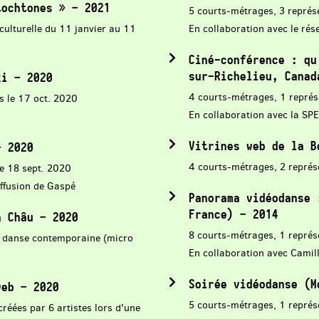
tochtones » – 2021
5 courts-métrages, 3 représ
culturelle du 11 janvier au 11
En collaboration avec le rés
Ciné-conférence : qu
sur-Richelieu, Canad
ki – 2020
4 courts-métrages, 1 représ
s le 17 oct. 2020
En collaboration avec la SP
Vitrines web de la B
– 2020
4 courts-métrages, 2 représe
le 18 sept. 2020
iffusion de Gaspé
Panorama vidéodanse 
France) – 2014
h Châu – 2020
8 courts-métrages, 1 représ
de danse contemporaine (micro
En collaboration avec Camil
Soirée vidéodanse (M
web – 2020
5 courts-métrages, 1 représ
réées par 6 artistes lors d'une