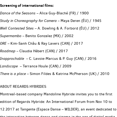
Screening of international films:
Dance of the Seasons
– Alice Guy-Blaché (FR) / 1900
Study in Choreography for Camera –
Maya Deren (ÉU) / 1945
Well Contested Sites
– A. Dowling & A. Forbord (ÉU) / 2012
Supermambo
– Benito Gonzalez (MX) / 2002
ORE
– Kim-Sanh Châu & Ray Lavers (CAN) / 2017
Roadmap
– Claudia Hébert (CAN) / 2017
Inapprochable
– C. Lavoie-Marcus & P. Guy (CAN) / 2016
Landscape
– Terrance Houle (CAN) / 2009
There is a place
– Simon Fildes & Katrina McPherson (UK) / 2010
ABOUT REGARDS HYBRIDES
Montreal-based company Mandoline Hybride invites you to the first
edition of Regards Hybride: An International Forum from Nov 10 to
12 2017 at Tangente (Espace Danse – WILDER), an event dedicated to
the interaction between dance and cinema in the age of digital media,