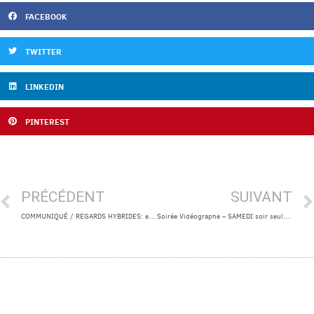
FACEBOOK
TWITTER
LINKEDIN
PINTEREST
PRÉCÉDENT
SUIVANT
COMMUNIQUÉ / REGARDS HYBRIDES: entre corps et caméras, danse et cinéma
Soirée Vidéographe – SAMEDI soir seulement / SATURDAY evening only