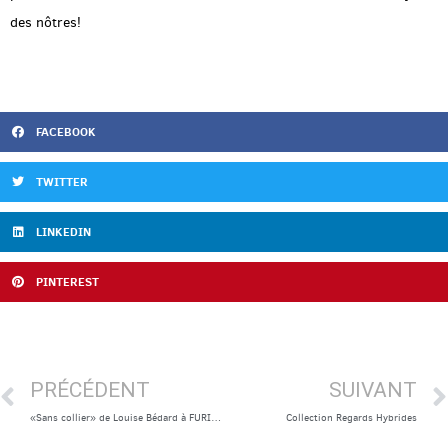
des nôtres!
FACEBOOK
TWITTER
LINKEDIN
PINTEREST
PRÉCÉDENT
SUIVANT
«Sans collier» de Louise Bédard à FURIES 2022
Collection Regards Hybrides